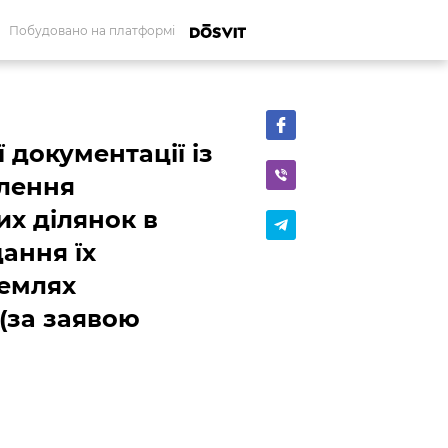
Побудовано на платформі
 документації із
лення
х ділянок в
дання їх
землях
 (за заявою