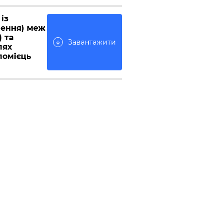
із
лення) меж
) та
Завантажити
arrow_downward
лях
ломієць