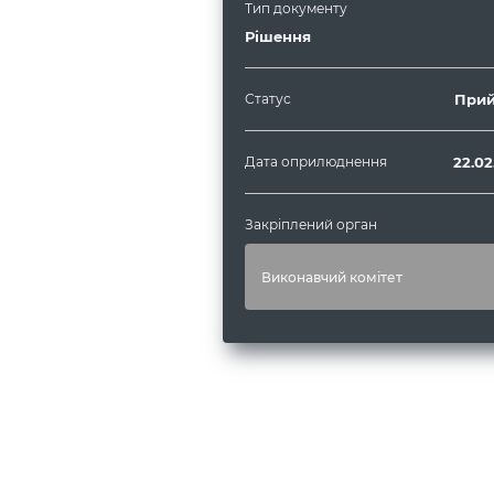
Тип документу
Рішення
Статус
Прий
Дата оприлюднення
22.02
Закріплений орган
Виконавчий комітет