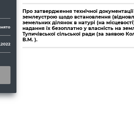
Про затвердження технічної документації 
землеустрою щодо встановлення (віднов
земельних ділянок в натурі (на місцевості
нято
надання їх безоплатно у власність на зем
Тупичівської сільської ради (за заявою Ко
В.М. ).
.2022