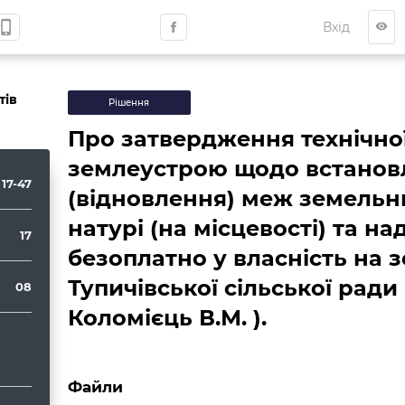
hone_iphone
Вхід
visibility
тів
Рішення
Про затвердження технічної
землеустрою щодо встанов
17-47
(відновлення) меж земельни
натурі (на місцевості) та на
17
безоплатно у власність на 
Тупичівської сільської ради
08
Коломієць В.М. ).
Файли