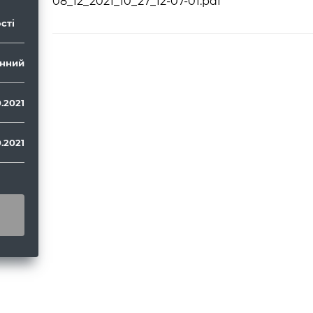
08_12_2021_10_27_12-07-01.pdf
сті
нний
0.2021
0.2021