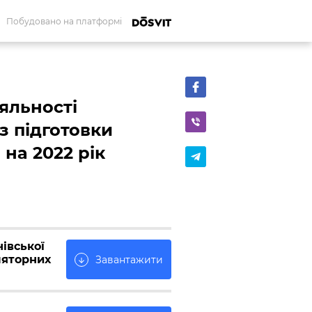
Побудовано на платформі
яльності
 з підготовки
 на 2022 рік
івської
ляторних
Завантажити
arrow_downward