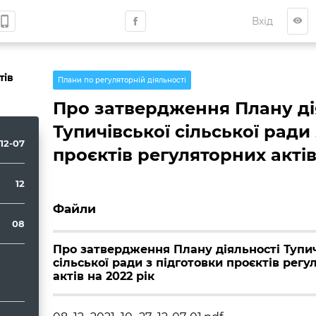
hone_iphone
Вхід
visibility
тів
Плани по регуляторній діяльності
Про затвердження Плану ді
Тупичівської сільської ради
12-07
проєктів регуляторних актів
12
Файли
08
Про затвердження Плану діяльності Тупич
сільської ради з підготовки проєктів регу
актів на 2022 рік