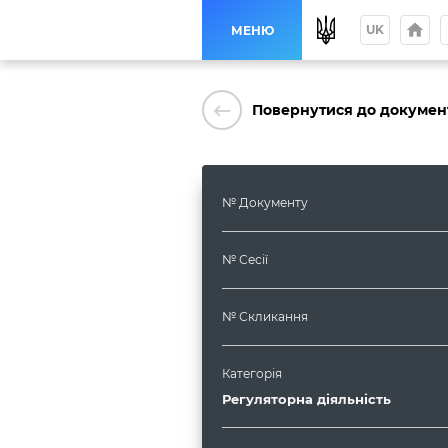
home
p
UK
МЕНЮ
keyboard_backspace
Повернутися до докумен
№ Документу
№ Сесії
№ Скликання
Категорія
Регуляторна діяльність