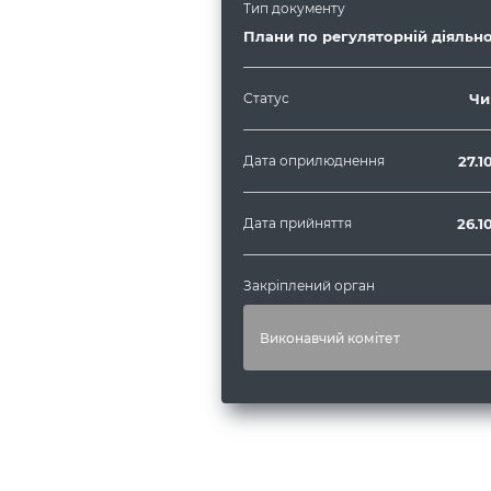
Тип документу
Плани по регуляторній діяльно
Статус
Чи
Дата оприлюднення
27.1
Дата прийняття
26.1
Закріплений орган
Виконавчий комітет